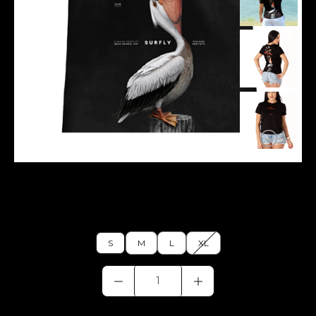
Blusa pelicano
$120.000,00
S
M
L
XL
S
M
L
XL
Pelícano