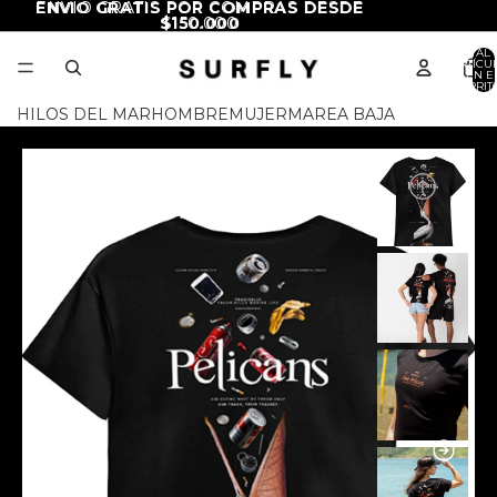
ENVIO GRATIS POR COMPRAS DESDE
ENVIO GRATIS POR COMPRAS DESDE
$150.000
$150.000
TOTAL 
ARTÍCU
EN E
CARRITO
HILOS DEL MAR
HOMBRE
MUJER
MAREA BAJA