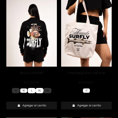
Buzo Lionfish
Tote Bag hilos del mar
$170.000,00
$120.000,00
S
M
L
XL
2XL
U
S
M
L
XL
2XL
U
Agregar al carrito
Agregar al carrito