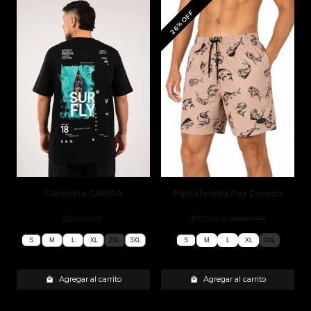
26% OFF
Camiseta CANOA
Pantaloneta Pez Dorado
$150.000,00
$70.000,00
$95.000,00
S
M
L
XL
2XL
3XL
S
M
L
XL
2XL
S
M
L
XL
2XL
3XL
S
M
L
XL
2XL
Agregar al carrito
Agregar al carrito