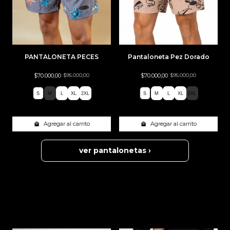
PANTALONETA PECES
Pantaloneta Pez Dorado
$70.000,00
$95.000,00
$70.000,00
$95.000,00
S
M
L
XL
2XL
S
M
L
XL
2XL
S
M
L
XL
2XL
S
M
L
XL
2XL
Agregar al carrito
Agregar al carrito
ver pantalonetas ›
TAMBIÉN TE PUEDE INTERESAR