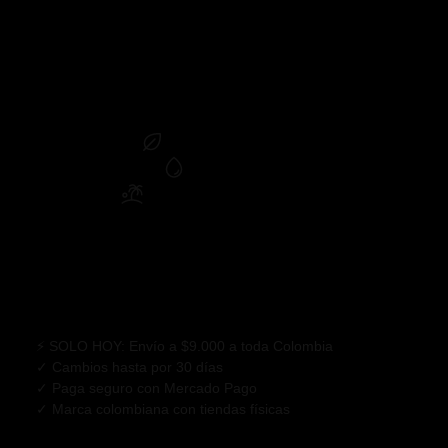
Majestuoso guardián de los mares, hoy se ve obligado a ingerir
nuestra basura. Esta prenda es un recordatorio.
Esta camiseta está confeccionada con una tela de algodón de
250gr, Lo que la hace una textura muy suave al tacto
Ligero y transpirable
Secado rápido
Diseño inspirado en el mar
🚚 Envío GRATIS desde $150.000
⚡ SOLO HOY: Envío a $9.000 a toda Colombia
✓ Cambios hasta por 30 días
✓ Paga seguro con Mercado Pago
✓ Marca colombiana con tiendas físicas