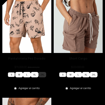
Pantaloneta Pez Dorado
Short Cargo
$70.000,00
$120.000,00
$95.000,00
S
M
L
XL
2XL
S
M
L
XL
2XL
S
M
L
XL
2XL
S
M
L
XL
2XL
Agregar al carrito
Agregar al carrito