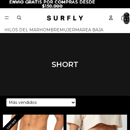
ENVIO GRATIS POR COMPRAS DESDE
ENVIO GRATIS POR COMPRAS DESDE
$150.000
$150.000
TOTAL 
ARTÍCU
EN E
CARRITO
HILOS DEL MAR
HOMBRE
MUJER
MAREA BAJA
SHORT
3
productos
26% OFF