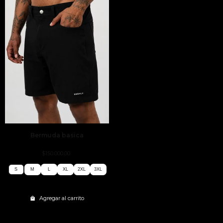
Bermuda basica
$150.000,00
S
M
L
XL
2XL
3XL
S
M
L
XL
2XL
3XL
Agregar al carrito